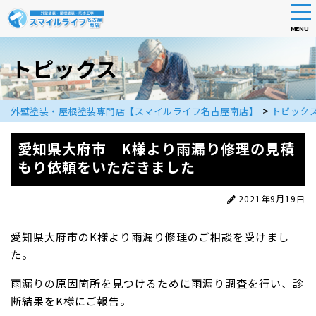
tog
nav
MENU
Skip
to
トピックス
main
content
>
外壁塗装・屋根塗装専門店【スマイルライフ名古屋南店】
トピック
愛知県大府市 K様より雨漏り修理の見積
もり依頼をいただきました
2021年9月19日
愛知県大府市のK様より雨漏り修理のご相談を受けまし
た。
雨漏りの原因箇所を見つけるために雨漏り調査を行い、診
断結果をK様にご報告。