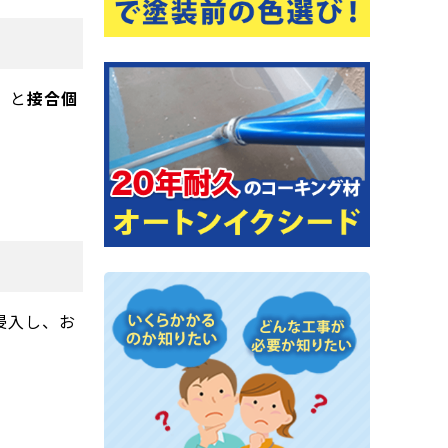
）
と
接合個
浸入し、お