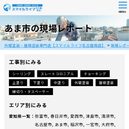
tog
nav
MENU
Skip
to
あま市の現場レポート
main
content
>
外壁塗装・屋根塗装専門店【スマイルライフ名古屋南店】
現場レポ
工事別にみる
シーリング
スレートコロニアル
チョーキング
上塗り
下塗り
中塗り
外壁塗装
屋根塗装
縁切り・タスペーサー
エリア別にみる
愛知県
弥富市
春日井市
愛西市
津島市
清須市
名古屋市
あま市
稲沢市
一宮市
大府市